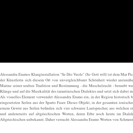
Alessandra Eramos Klanginstallation "Se Dio Vuole" (So Gott will) ist dem Mar Pi
der Künstlerin sich diesem Ort von unvergleichbarer Schönheit wieder anzunäher
Marine seiner uralten Tradition und Bestimmung - die Muschelzucht - beraubt wur
Klänge und auf die Musikalität des tarantinischen Dialektes und setzt sich dabei 
Als visuelles Element verwendet Alessandra Eramo ein, in der Region historisch 
eingesetzten Seilen aus der Sparto Faser. Dieses Objekt, in der gesamten ionisc
einem Gewirr aus Seilen befinden sich vier schwarze Lautsprecher, aus welchen ei
und andererseits auf altgriechischen Worten, deren Erbe noch heute im Dialek
Altgriechischen unbekannt. Daher versucht Alessandra Eramo Worten von Schmer