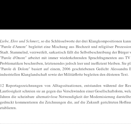
Liebe, Ehre und Schmerz
, so die Schlüsselworte der drei Klangkompositionen kann
"Parole d'Amore" begleitet eine Mischung aus Hochzeit und religiöser Prozessio
Stadt. Stammelnd, verzweifelt, sarkastisch fällt die Selbstbeschreibung der Bürger 
"Parole d'Onore" arbeitet mit immer wiederkehrenden Sprachfragmenten aus TV
Problematiken beschreiben, letztenendes jedoch leer und ineffizient bleiben. Sie pl
"Parole di Dolore" basiert auf einem, 2006 geschriebenen Gedicht Alessandra E
industriellen Klanglandschaft sowie der Militärflotte begleiten den düsteren Text.
12 Reportagezeichnungen von Alltagssituationen, entstanden während der Resi
Lautlosigkeit schreien sie an gegen das Verschwinden einer Gesellschaftsform, welc
Jahren die scheinbare alternativlose Notwendigkeit der Modernisierung darstellte
gedruckt kommentieren die Zeichnungen die, auf die Zukunft gerichteten Hoffnunge
etablieren.