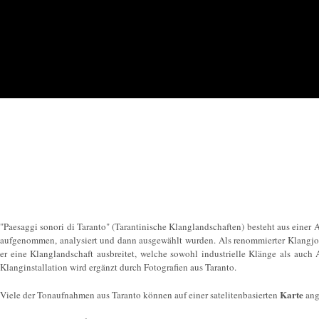
"Paesaggi sonori di Taranto" (Tarantinische Klanglandschaften) besteht aus einer
aufgenommen, analysiert und dann ausgewählt wurden. Als renommierter Klangjour
er eine Klanglandschaft ausbreitet, welche sowohl industrielle Klänge als auch 
Klanginstallation wird ergänzt durch Fotografien aus Taranto.
Karte
Viele der Tonaufnahmen aus Taranto können auf einer satelitenbasierten
ang