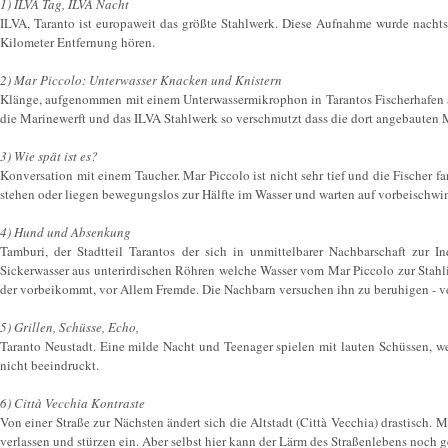
1) ILVA Tag, ILVA Nacht
ILVA, Taranto ist europaweit das größte Stahlwerk. Diese Aufnahme wurde nacht
Kilometer Entfernung hören.
2) Mar Piccolo: Unterwasser Knacken und Knistern
Klänge, aufgenommen mit einem Unterwassermikrophon in Tarantos Fischerhafen am
die Marinewerft und das ILVA Stahlwerk so verschmutzt dass die dort angebauten 
3) Wie spät ist es?
Konversation mit einem Taucher. Mar Piccolo ist nicht sehr tief und die Fischer 
stehen oder liegen bewegungslos zur Hälfte im Wasser und warten auf vorbeischwi
4) Hund und Absenkung
Tamburi, der Stadtteil Tarantos der sich in unmittelbarer Nachbarschaft zur I
Sickerwasser aus unterirdischen Röhren welche Wasser vom Mar Piccolo zur Stahlin
der vorbeikommt, vor Allem Fremde. Die Nachbarn versuchen ihn zu beruhigen - v
5) Grillen, Schüsse, Echo,
Taranto Neustadt. Eine milde Nacht und Teenager spielen mit lauten Schüssen,
nicht beeindruckt.
6) Città Vecchia Kontraste
Von einer Straße zur Nächsten ändert sich die Altstadt (Città Vecchia) drastisch. 
verlassen und stürzen ein. Aber selbst hier kann der Lärm des Straßenlebens noch 