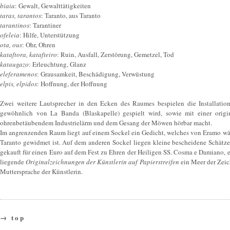
biaia
: Gewalt, Gewalttätigkeiten
taras, tarantos
: Taranto, aus Taranto
tarantinos
: Tarantiner
ofeleia
: Hilfe, Unterstützung
ota, ous
: Ohr, Ohren
kataftora, katafteiro
: Ruin, Ausfall, Zerstörung, Gemetzel, Tod
kataugazo
: Erleuchtung, Glanz
eleferamenos
: Grausamkeit, Beschädigung, Verwüstung
elpis, elpidos
: Hoffnung, der Hoffnung
Zwei weitere Lautsprecher in den Ecken des Raumes bespielen die Installatio
gewöhnlich von La Banda (Blaskapelle) gespielt wird, sowie mit einer orig
ohrenbetäubendem Industrielärm und dem Gesang der Möwen hörbar macht.
Im angrenzenden Raum liegt auf einem Sockel ein Gedicht, welches von Eramo wäh
Taranto gewidmet ist. Auf dem anderen Sockel liegen kleine bescheidene Schätz
gekauft für einen Euro auf dem Fest zu Ehren der Heiligen SS. Cosma e Damiano, 
liegende
Originalzeichnungen der Künstlerin auf Papierstreifen
ein Meer der Zeic
Muttersprache der Künstlerin.
→ top