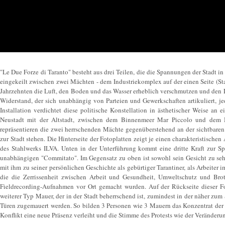
"Le Due Forze di Taranto" besteht aus drei Teilen, die die Spannungen der Stadt in 
eingekeilt zwischen zwei Mächten - dem Industriekomplex auf der einen Seite (Sta
Jahrzehnten die Luft, den Boden und das Wasser erheblich verschmutzen und den L
Widerstand, der sich unabhängig von Parteien und Gewerkschaften artikuliert, je
Installation verdichtet diese politische Konstellation in ästhetischer Weise a
Neustadt mit der Altstadt, zwischen dem Binnenmeer Mar Piccolo und dem M
repräsentieren die zwei herrschenden Mächte gegenüberstehend an der sichtbaren 
zur Stadt stehen. Die Hinterseite der Fotoplatten zeigt je einen charakteristische
des Stahlwerks ILVA. Unten in der Unterführung kommt eine dritte Kraft zur Spr
unabhängigen "Commitato". Im Gegensatz zu oben ist sowohl sein Gesicht zu seh
mit ihm zu seiner persönlichen Geschichte als gebürtiger Tarantiner, als Arbeiter
die die Zerrissenheit zwischen Arbeit und Gesundheit, Umweltschutz und Brote
Fieldrecording-Aufnahmen vor Ort gemacht wurden. Auf der Rückseite dieser Fot
weiterer Typ Mauer, der in der Stadt beherrschend ist, zumindest in der näher zu
Türen zugemauert werden. So bilden 3 Personen wie 3 Mauern das Konzentrat der S
Konflikt eine neue Präsenz verleiht und die Stimme des Protests wie der Veränderu