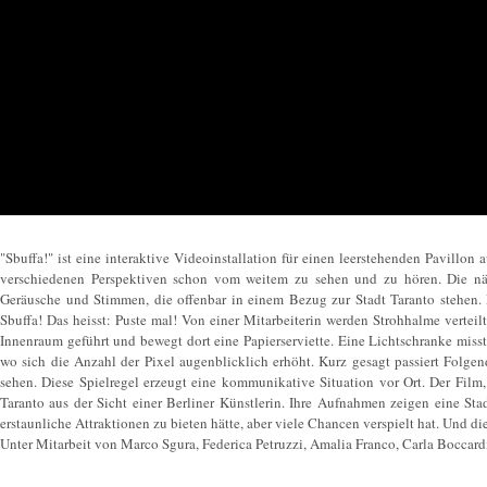
"Sbuffa!" ist eine interaktive Videoinstallation für einen leerstehenden Pavillon a
verschiedenen Perspektiven schon vom weitem zu sehen und zu hören. Die n
Geräusche und Stimmen, die offenbar in einem Bezug zur Stadt Taranto stehen. 
Sbuffa! Das heisst: Puste mal! Von einer Mitarbeiterin werden Strohhalme vertei
Innenraum geführt und bewegt dort eine Papierserviette. Eine Lichtschranke mis
wo sich die Anzahl der Pixel augenblicklich erhöht. Kurz gesagt passiert Folge
sehen. Diese Spielregel erzeugt eine kommunikative Situation vor Ort. Der Film,
Taranto aus der Sicht einer Berliner Künstlerin. Ihre Aufnahmen zeigen eine Sta
erstaunliche Attraktionen zu bieten hätte, aber viele Chancen verspielt hat. Und di
Unter Mitarbeit von Marco Sgura, Federica Petruzzi, Amalia Franco, Carla Boccar